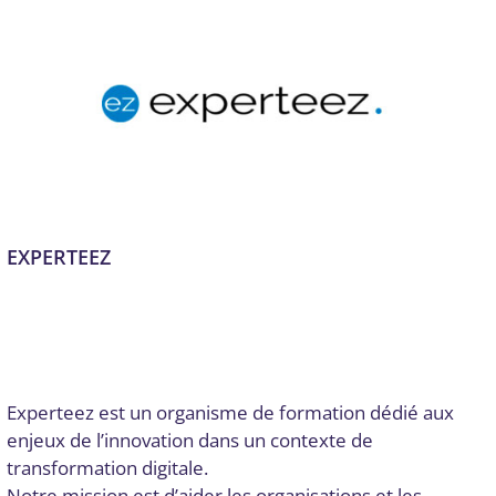
EXPERTEEZ
Audit numérique
,
Conseil, audit et stratégie
,
Formation
,
Formation et acculturation
,
Gestion de projet
,
Gironde
,
Intégration de SI complexes, ERP
,
Stratégie numérique et
innovation
Par
admin7903
17 octobre 2024
Experteez est un organisme de formation dédié aux
enjeux de l’innovation dans un contexte de
transformation digitale.
Notre mission est d’aider les organisations et les