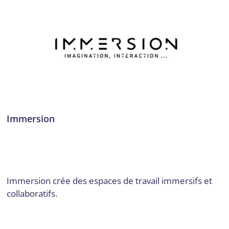
Immersion
Développement d'applications AR
,
Développement
d'expériences VR
,
Gironde
,
Matériel AR/VR
,
Technologies
immersives
Par
admin7903
17 octobre 2024
Immersion crée des espaces de travail immersifs et
collaboratifs.