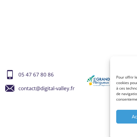
05 47 67 80 86
Pour offrir 
cookies pour
contact@digital-valley.fr
à ces techn
de navigatio
consentement
Ac