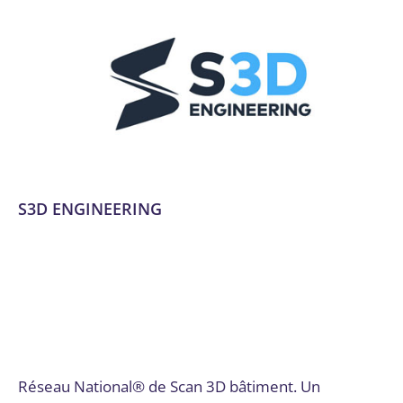
S3D ENGINEERING
Conseil, audit et stratégie
,
Data et IA
,
Développement
d'applications AR
,
Développement d'expériences VR
,
Gestion de projet
,
Gironde
,
Infrastructure, réseau, cloud et
télécom
,
Intégration de SI complexes, ERP
,
Simulations et
formation en VR
,
Solutions BI
,
Stratégie numérique et
innovation
,
Technologies immersives
,
Virtualisation et
conteneurisation
Par
admin7903
18 octobre 2024
Réseau National® de Scan 3D bâtiment. Un