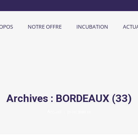
ROPOS
NOTRE OFFRE
INCUBATION
ACTUA
Archives :
BORDEAUX (33)
Vous êtes ici :
Accueil
prestataires