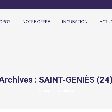
ROPOS
NOTRE OFFRE
INCUBATION
ACTUA
Archives :
SAINT-GENIÈS (24
Vous êtes ici :
Accueil
prestataires