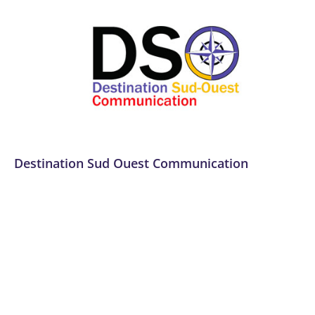
Destination Sud Ouest Communication
Applications mobiles
,
Automatisation des processus (RPA)
,
Communication
,
Communication et marketing digital
,
Conseil, audit et stratégie
,
Data et IA
,
Design et UX/UI
,
Développement de plateformes e-commerce
,
Développement logiciel, No code et appli mobile
,
Dordogne
,
Email marketing et automation
,
Expérience
utilisateur et design UX/UI
,
Formation
,
Formation et
acculturation
,
Gestion des réseaux sociaux
,
Intégration de
solutions de paiement
,
Marketing de contenu
,
Robots
conversationnels (Chatbots)
,
SEO et SEM
,
Site web
,
Site