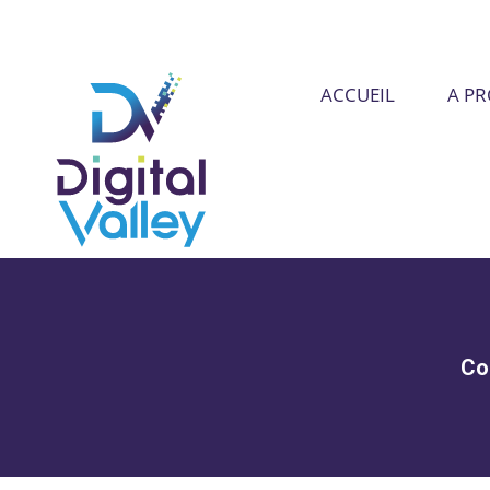
ACCUEIL
A P
Con