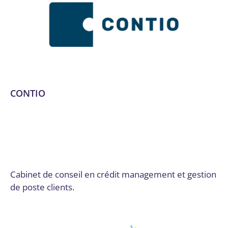
CONTIO
Analyse de performance
,
Analyse de risques
,
Audit de
poste clients
,
Conseil, audit et stratégie
,
Conseils
stratégiques
,
Dordogne
,
Externalisation de poste clients
,
Formation de personnel
,
Mise en place d’outils
,
Optimisation de procédures
Par
Digital Valley
3 mars 2025
Cabinet de conseil en crédit management et gestion
de poste clients.