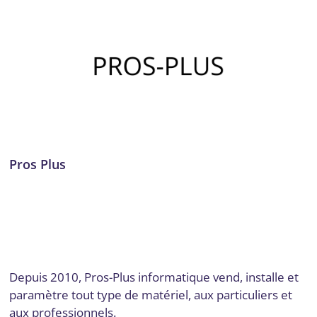
Pros Plus
Administration des réseaux
,
Audit numérique
,
Cloud
Computing et services hébergés
,
Conseil, audit et stratégie
,
Conseils stratégiques
,
Dordogne
,
Infrastructure, réseau,
cloud et télécom
,
Intégration de SI complexes, ERP
,
Mise
en place d’outils
,
Optimisation de procédures
Par
Digital Valley
19 décembre 2025
Depuis 2010, Pros-Plus informatique vend, installe et
paramètre tout type de matériel, aux particuliers et
aux professionnels.