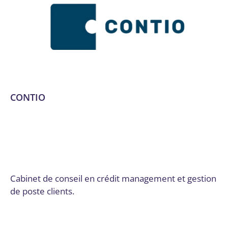
CONTIO
Analyse de performance
,
Analyse de risques
,
Audit de
poste clients
,
Conseil, audit et stratégie
,
Conseils
stratégiques
,
Dordogne
,
Externalisation de poste clients
,
Formation de personnel
,
Mise en place d’outils
,
Optimisation de procédures
Par
Digital Valley
3 mars 2025
Cabinet de conseil en crédit management et gestion
de poste clients.