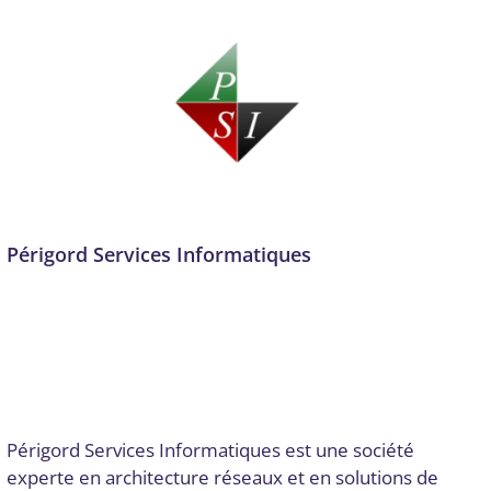
Périgord Services Informatiques
Administration des réseaux
,
Audit numérique
,
Cloud
Computing et services hébergés
,
Conseil, audit et stratégie
,
Conseils stratégiques
,
Infrastructure, réseau, cloud et
télécom
,
Intégration de SI complexes, ERP
,
Mise en place
d’outils
,
Optimisation de procédures
,
Télécommunications
et connectivité
Par
Digital Valley
19 décembre 2025
Périgord Services Informatiques est une société
experte en architecture réseaux et en solutions de