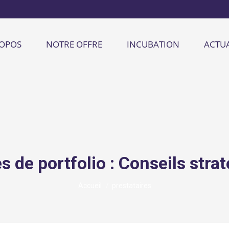
ROPOS
NOTRE OFFRE
INCUBATION
ACTUA
s de portfolio :
Conseils stra
Vous êtes ici :
Accueil
prestataires