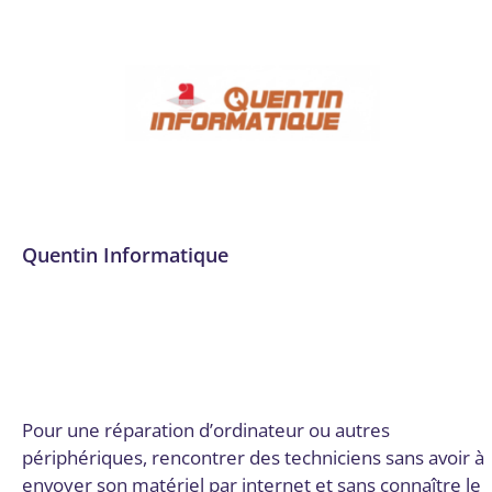
Quentin Informatique
Administration des réseaux
,
Audit numérique
,
Conseil,
audit et stratégie
,
Conseils stratégiques
,
Cybersécurité
,
Dordogne
,
Infrastructure, réseau, cloud et télécom
,
Mise
en place d’outils
,
Sécurité des infrastructures cloud
,
Sécurité des réseaux
Par
Digital Valley
22 décembre 2025
Pour une réparation d’ordinateur ou autres
périphériques, rencontrer des techniciens sans avoir à
envoyer son matériel par internet et sans connaître le