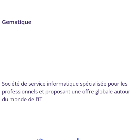
Gematique
Audit numérique
,
Conseil, audit et stratégie
,
Conseils
stratégiques
,
Cybersécurité
,
Développement logiciel, No
code et appli mobile
,
Dordogne
,
ERP - CRM - Logiciels
métiers
,
Formation
,
Formation et acculturation
,
Formation, Sensibilisation gestion des données
,
Gestion de
projet
,
Intégration de SI complexes, ERP
,
Mise en place
d’outils
,
Stratégie numérique et innovation
Par
Digital Valley
19 décembre 2025
Société de service informatique spécialisée pour les
professionnels et proposant une offre globale autour
du monde de l’IT