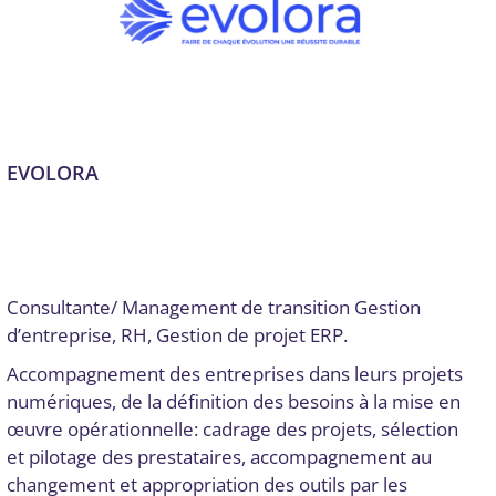
EVOLORA
Audit numérique
,
Conseil, audit et stratégie
,
Conseils
stratégiques
,
Dordogne
,
Gestion de projet
,
Intégration de
SI complexes, ERP
Par
Digital Valley
13 février 2025
Consultante/ Management de transition Gestion
d’entreprise, RH, Gestion de projet ERP.
Accompagnement des entreprises dans leurs projets
numériques, de la définition des besoins à la mise en
œuvre opérationnelle: cadrage des projets, sélection
et pilotage des prestataires, accompagnement au
changement et appropriation des outils par les