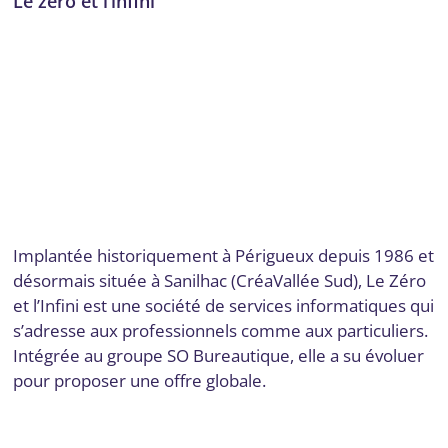
Le zéro et l’infini
Administration des réseaux
,
Conseil, audit et stratégie
,
Conseils stratégiques
,
Cybersécurité
,
Développement de
plateformes e-commerce
,
Développement logiciel, No
code et appli mobile
,
Dordogne
,
ERP - CRM - Logiciels
métiers
,
Formation
,
Formation et acculturation
,
Infrastructure, réseau, cloud et télécom
,
Intégration de SI
complexes, ERP
,
Interfacage solution e-commerce
,
Mise en
place d’outils
,
Sécurité des réseaux
,
Site web
,
Site web et E-
commerce
,
Stratégie numérique et innovation
,
Télécommunications et connectivité
Par
Digital Valley
19 décembre 2025
Implantée historiquement à Périgueux depuis 1986 et
désormais située à Sanilhac (CréaVallée Sud), Le Zéro
et l’Infini est une société de services informatiques qui
s’adresse aux professionnels comme aux particuliers.
Intégrée au groupe SO Bureautique, elle a su évoluer
pour proposer une offre globale.