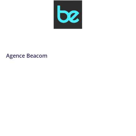
Agence Beacom
Administration des réseaux
,
Analyse de données et Big
Data
,
Analytique et personnalisation des offres
,
Audit
numérique
,
Automatisation des processus (RPA)
,
Communication
,
Communication et marketing digital
,
Conseil, audit et stratégie
,
Création graphique
,
Cybersécurité
,
Data et IA
,
Design et UX/UI
,
Développement de plateformes e-commerce
,
Développement logiciel, No code et appli mobile
,
Dordogne
,
Email marketing et automation
,
Expérience
utilisateur et design UX/UI
,
Formation
,
Formation et
acculturation
,
Gestion de projet
,
Gestion des identités et
des accès
,
Gestion des réseaux sociaux
,
Graphisme et
vidéo
,
Infrastructure, réseau, cloud et télécom
,