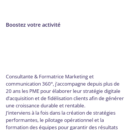
Boostez votre activité
Audit numérique
,
Communication
,
Communication et
marketing digital
,
Conseil, audit et stratégie
,
Email
marketing et automation
,
Formation
,
Formation et
acculturation
,
Gestion de projet
,
Gestion des réseaux
sociaux
,
Lot-et-Garonne
,
Marketing de contenu
,
SEO et
SEM
,
Stratégie numérique et innovation
Par
Digital Valley
6 octobre 2025
Consultante & Formatrice Marketing et
communication 360°, j’accompagne depuis plus de
20 ans les PME pour élaborer leur stratégie digitale
d’acquisition et de fidélisation clients afin de générer
une croissance durable et rentable.
J’interviens à la fois dans la création de stratégies
performantes, le pilotage opérationnel et la
formation des équipes pour garantir des résultats