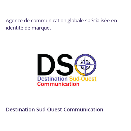
Gestion des réseaux sociaux
,
No Code / Low Code
Par
admin7903
17 octobre 2024
Agence de communication globale spécialisée en
identité de marque.
Destination Sud Ouest Communication
Applications mobiles
,
Automatisation des processus
(RPA)
,
Communication
,
Communication et marketing
digital
,
Conseil, audit et stratégie
,
Data et IA
,
Design et