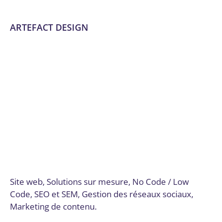
ARTEFACT DESIGN
Analytique et personnalisation des offres
,
Audit
numérique
,
Communication
,
Communication et
marketing digital
,
Conseil, audit et stratégie
,
Création
graphique
,
Design et UX/UI
,
Développement de
plateformes e-commerce
,
Dordogne
,
Email marketing et
automation
,
Expérience utilisateur et design UX/UI
,
Formation
,
Formation et acculturation
,
Gestion de la
chaîne logistique et des inventaires
,
Gestion de projet
,
Gestion des réseaux sociaux
,
Intégration de solutions de
paiement
,
Marketing de contenu
,
Montage vidéo
,
No
Code / Low Code
,
SEO et SEM
,
Site web
,
Site web et E-
commerce
,
Solutions sur mesure
,
Stratégie numérique et
innovation
Par
admin7903
9 octobre 2024
Site web, Solutions sur mesure, No Code / Low
Code, SEO et SEM, Gestion des réseaux sociaux,
Marketing de contenu.