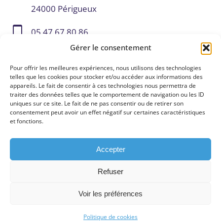
24000 Périgueux
05 47 67 80 86
Gérer le consentement
contact@digital-valley.fr
Pour offrir les meilleures expériences, nous utilisons des technologies
telles que les cookies pour stocker et/ou accéder aux informations des
appareils. Le fait de consentir à ces technologies nous permettra de
traiter des données telles que le comportement de navigation ou les ID
uniques sur ce site. Le fait de ne pas consentir ou de retirer son
consentement peut avoir un effet négatif sur certaines caractéristiques
et fonctions.
Accepter
Refuser
Voir les préférences
©
ILÔ Créatif
– Tous droits réservés Digital
Valley
Politique de cookies
Mentions légales
Politique de confidentialité