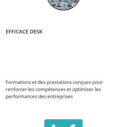
EFFICACE DESK
Communication et marketing digital
,
Conseil, audit et
stratégie
,
Développement logiciel, No code et appli
mobile
,
Dordogne
,
Email marketing et automation
,
Formation
,
Formation et acculturation
,
Logiciels SaaS
,
Marketing de contenu
,
No Code / Low Code
,
Site web
,
Stratégie numérique et innovation
Par
Digital Valley
3 avril 2025
Formations et des prestations conçues pour
renforcer les compétences et optimiser les
performances des entreprises