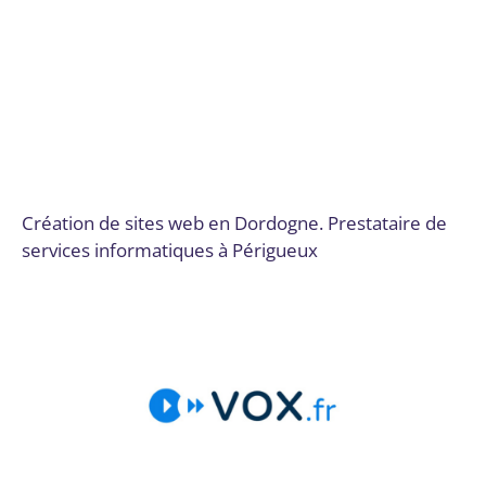
Intégration de SI complexes, ERP
,
Intégration de
solutions de paiement
,
Logiciels SaaS
,
Marketing de
contenu
,
Publicité en ligne (PPC, display)
,
Robots
conversationnels (Chatbots)
,
Sécurité des applications
,
Sécurité des infrastructures cloud
,
Sécurité des réseaux
,
SEO et SEM
,
Site web
,
Site web et E-commerce
,
Solutions
de stockage et de sauvegarde
,
Solutions sur mesure
,
Stratégie numérique et innovation
,
Télécommunications
et connectivité
,
Virtualisation et conteneurisation
Par
Digital Valley
25 novembre 2024
Création de sites web en Dordogne. Prestataire de
services informatiques à Périgueux