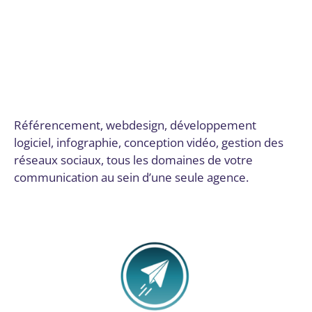
Intégration de SI complexes, ERP
,
Intégration de
solutions de paiement
,
Logiciels SaaS
,
Marketing de
contenu
,
Montage vidéo
,
Robots conversationnels
(Chatbots)
,
Sécurité des infrastructures cloud
,
Sécurité
des réseaux
,
SEO et SEM
,
Site web
,
Site web et E-
commerce
,
Solutions de stockage et de sauvegarde
,
Solutions sur mesure
,
Stratégie numérique et innovation
Par
Digital Valley
15 décembre 2025
Référencement, webdesign, développement
logiciel, infographie, conception vidéo, gestion des
réseaux sociaux, tous les domaines de votre
communication au sein d’une seule agence.