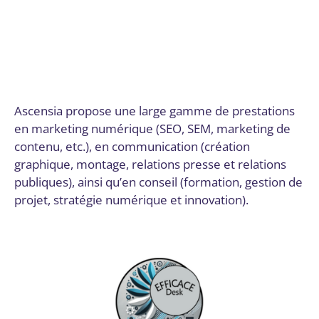
Dordogne
,
Email marketing et automation
,
Formation
,
Formation et acculturation
,
Gestion de projet
,
Gestion
des réseaux sociaux
,
Graphisme et vidéo
,
Marketing de
contenu
,
Montage vidéo
,
Publicité en ligne (PPC, display)
,
Relation presse
,
Relation publique
,
SEO et SEM
,
Stratégie
numérique et innovation
Par
Digital Valley
15 septembre 2025
Ascensia propose une large gamme de prestations
en marketing numérique (SEO, SEM, marketing de
contenu, etc.), en communication (création
graphique, montage, relations presse et relations
publiques), ainsi qu’en conseil (formation, gestion de
projet, stratégie numérique et innovation).