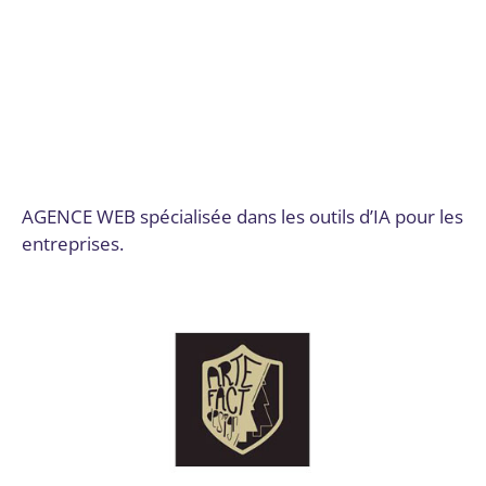
UX/UI
,
Développement de plateformes e-commerce
,
Développement logiciel, No code et appli mobile
,
Dordogne
,
Email marketing et automation
,
Expérience
utilisateur et design UX/UI
,
Formation
,
Formation et
acculturation
,
Gestion des réseaux sociaux
,
Intégration
de solutions de paiement
,
Marketing de contenu
,
Robots
conversationnels (Chatbots)
,
SEO et SEM
,
Site web
,
Site
web et E-commerce
,
Solutions sur mesure
Par
admin7903
17 octobre 2024
AGENCE WEB spécialisée dans les outils d’IA pour les
entreprises.