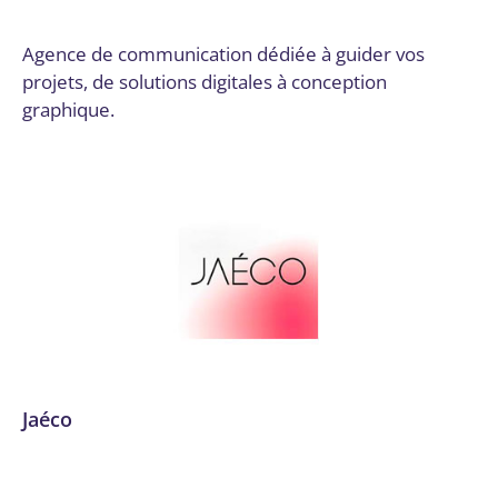
Par
Digital Valley
21 novembre 2024
Agence de communication dédiée à guider vos
projets, de solutions digitales à conception
graphique.
Jaéco
Communication
,
Communication et marketing digital
,
Création graphique
,
Développement logiciel, No code et
appli mobile
,
Dordogne
,
Email marketing et automation
,