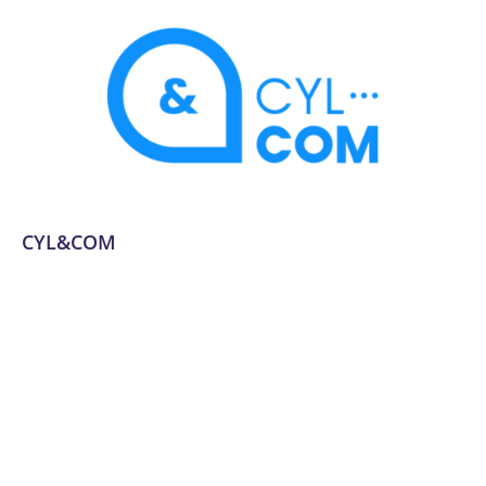
CYL&COM
Applications mobiles
,
Audit numérique
,
Communication
,
Communication et marketing digital
,
Conseil, audit et
stratégie
,
Création graphique
,
Design et UX/UI
,
Développement de plateformes e-commerce
,
Développement logiciel, No code et appli mobile
,
Dordogne
,
Email marketing et automation
,
Expérience
utilisateur et design UX/UI
,
Formation
,
Formation et
acculturation
,
Gestion de projet
,
Gestion des réseaux
sociaux
,
Intégration de solutions de paiement
,
Marketing
de contenu
,
Montage vidéo
,
Publicité en ligne (PPC,
display)
,
SEO et SEM
,
Site web
,
Site web et E-commerce