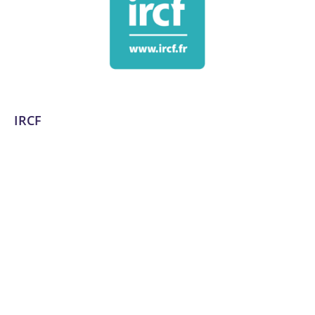
IRCF
Administration des réseaux
,
Analytique et
personnalisation des offres
,
Audit et compliance en
cybersécurité
,
Audit numérique
,
Cloud Computing et
services hébergés
,
Communication et marketing digital
,
Conseil, audit et stratégie
,
Cybersécurité
,
Data et IA
,
Design et UX/UI
,
Développement de plateformes e-
commerce
,
Développement logiciel, No code et appli
mobile
,
Email marketing et automation
,
Expérience
utilisateur et design UX/UI
,
Formation
,
Formation et
acculturation
,
Gestion de la chaîne logistique et des
inventaires
,
Gestion de projet
,
Gestion des centres de
données
,
Gestion des identités et des accès
,
Gestion des
réseaux sociaux
,
Infrastructure, réseau, cloud et télécom
,