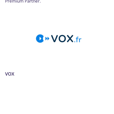
Premium Partner.
VOX
Analytique et personnalisation des offres
,
Applications
mobiles
,
Audit numérique
,
Communication et marketing
digital
,
Conseil, audit et stratégie
,
Design et UX/UI
,
Développement d'expériences VR
,
Développement de
plateformes e-commerce
,
Développement logiciel, No
code et appli mobile
,
Dordogne
,
Email marketing et
automation
,
Expérience utilisateur et design UX/UI
,