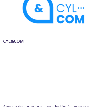
CYL&COM
Applications mobiles
,
Audit numérique
,
Communication
,
Communication et marketing digital
,
Conseil, audit et
stratégie
,
Création graphique
,
Design et UX/UI
,
Développement de plateformes e-commerce
,
Développement logiciel, No code et appli mobile
,
Dordogne
,
Email marketing et automation
,
Expérience
utilisateur et design UX/UI
,
Formation
,
Formation et
acculturation
,
Gestion de projet
,
Gestion des réseaux
sociaux
,
Intégration de solutions de paiement
,
Marketing
de contenu
,
Montage vidéo
,
Publicité en ligne (PPC,
display)
,
SEO et SEM
,
Site web
,
Site web et E-commerce
Par
Digital Valley
21 novembre 2024
Agence de communication dédiée à guider vos