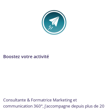
Boostez votre activité
Audit numérique
,
Communication
,
Communication et
marketing digital
,
Conseil, audit et stratégie
,
Email
marketing et automation
,
Formation
,
Formation et
acculturation
,
Gestion de projet
,
Gestion des réseaux
sociaux
,
Lot-et-Garonne
,
Marketing de contenu
,
SEO et
SEM
,
Stratégie numérique et innovation
Par
Digital Valley
6 octobre 2025
Consultante & Formatrice Marketing et
communication 360°, j’accompagne depuis plus de 20