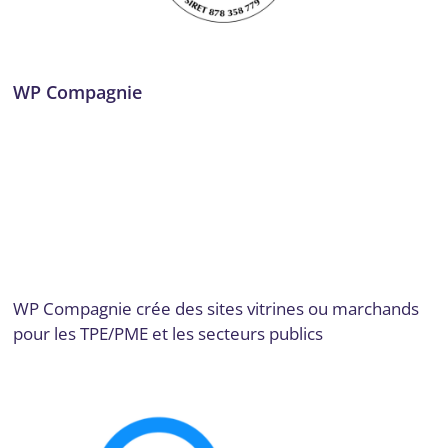
WP Compagnie
Communication et marketing digital
,
Conseil, audit et
stratégie
,
Design et UX/UI
,
Développement de plateformes
e-commerce
,
Développement logiciel, No code et appli
mobile
,
Dordogne
,
Expérience utilisateur et design UX/UI
,
Formation
,
Formation et acculturation
,
Gestion de la
chaîne logistique et des inventaires
,
Intégration de
solutions de paiement
,
SEO et SEM
,
Site web
,
Site web et E-
commerce
Par
Digital Valley
12 décembre 2024
WP Compagnie crée des sites vitrines ou marchands
pour les TPE/PME et les secteurs publics