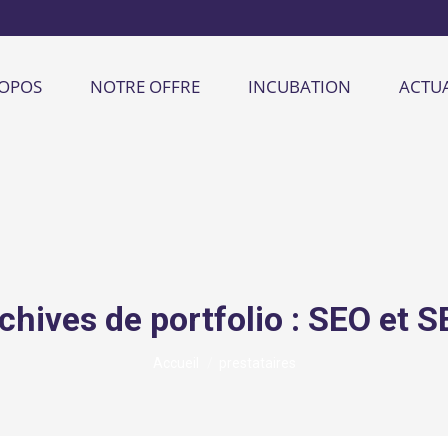
ROPOS
NOTRE OFFRE
INCUBATION
ACTUA
chives de portfolio :
SEO et 
Vous êtes ici :
Accueil
prestataires