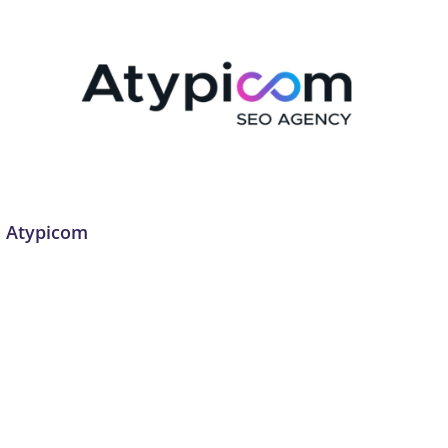
Atypicom
Analyse de données et Big Data
,
Analytique et
personnalisation des offres
,
Audit et compliance en
cybersécurité
,
Audit numérique
,
Automatisation des
processus (RPA)
,
Communication et marketing digital
,
Conseil, audit et stratégie
,
Cybersécurité
,
Data et IA
,
Développement de plateformes e-commerce
,
Formation
,
Formation et acculturation
,
Gestion de projet
,
Gironde
,
Marketing de contenu
,
Publicité en ligne (PPC, display)
,
SEO et SEM
,
Site web
,
Site web et E-commerce
,
Solutions
sur mesure
,
Stratégie numérique et innovation
,
Traitement