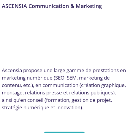
ASCENSIA Communication & Marketing
Communication
,
Communication et marketing digital
,
Conseil, audit et stratégie
,
Création graphique
,
Dordogne
,
Email marketing et automation
,
Formation
,
Formation et
acculturation
,
Gestion de projet
,
Gestion des réseaux
sociaux
,
Graphisme et vidéo
,
Marketing de contenu
,
Montage vidéo
,
Publicité en ligne (PPC, display)
,
Relation
presse
,
Relation publique
,
SEO et SEM
,
Stratégie
numérique et innovation
Par
Digital Valley
15 septembre 2025
Ascensia propose une large gamme de prestations en
marketing numérique (SEO, SEM, marketing de
contenu, etc.), en communication (création graphique,
montage, relations presse et relations publiques),
ainsi qu’en conseil (formation, gestion de projet,
stratégie numérique et innovation).