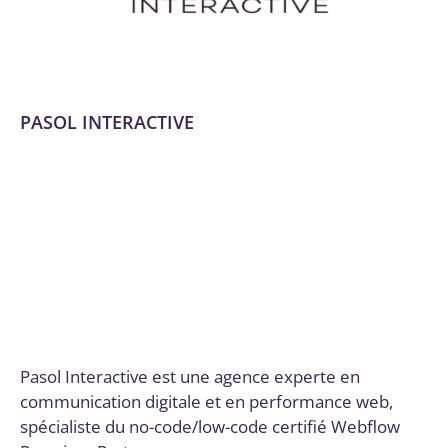
PASOL INTERACTIVE
Analytique et personnalisation des offres
,
Audit
numérique
,
Branding, Design
,
Communication et
marketing digital
,
Conseil, audit et stratégie
,
CRM
,
Design
et UX/UI
,
Développement de plateformes e-commerce
,
Développement logiciel, No code et appli mobile
,
Dordogne
,
Expérience utilisateur et design UX/UI
,
Gestion
des réseaux sociaux
,
Logiciels SaaS
,
Marketing de contenu
,
No Code / Low Code
,
Publicité en ligne (PPC, display)
,
SEO
et SEM
,
Site web
,
Site web et E-commerce
,
Stratégie
numérique et innovation
Par
Digital Valley
24 mars 2025
Pasol Interactive est une agence experte en
communication digitale et en performance web,
spécialiste du no-code/low-code certifié Webflow