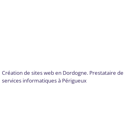
réseau, cloud et télécom
,
Intégration de SI complexes, ERP
,
Intégration de solutions de paiement
,
Logiciels SaaS
,
Marketing de contenu
,
Publicité en ligne (PPC, display)
,
Robots conversationnels (Chatbots)
,
Sécurité des
applications
,
Sécurité des infrastructures cloud
,
Sécurité
des réseaux
,
SEO et SEM
,
Site web
,
Site web et E-
commerce
,
Solutions de stockage et de sauvegarde
,
Solutions sur mesure
,
Stratégie numérique et innovation
,
Télécommunications et connectivité
,
Virtualisation et
conteneurisation
Par
Digital Valley
25 novembre 2024
Création de sites web en Dordogne. Prestataire de
services informatiques à Périgueux