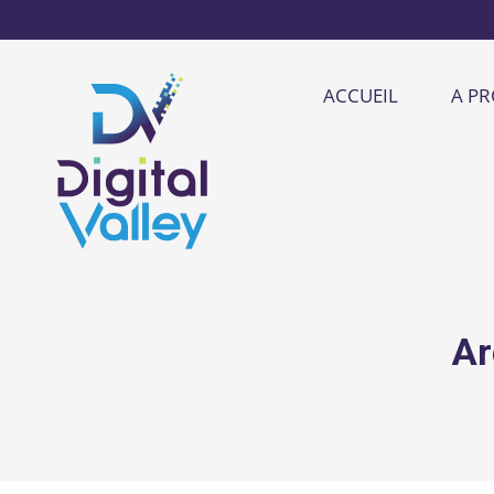
ACCUEIL
A P
Ar