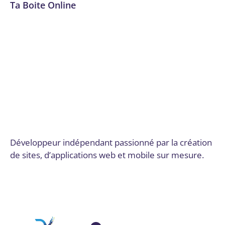
Ta Boite Online
Applications mobiles
,
Audit numérique
,
Automatisation
des processus (RPA)
,
Communication et marketing digital
,
Conseil, audit et stratégie
,
Data et IA
,
Design et UX/UI
,
Développement de plateformes e-commerce
,
Développement logiciel, No code et appli mobile
,
Dordogne
,
Expérience utilisateur et design UX/UI
,
Gestion
de la chaîne logistique et des inventaires
,
Intégration de SI
complexes, ERP
,
Intégration de solutions de paiement
,
Logiciels SaaS
,
Robots conversationnels (Chatbots)
,
SEO et
SEM
,
Site web
,
Site web et E-commerce
,
Solutions sur
mesure
,
Stratégie numérique et innovation
Par
admin7903
18 octobre 2024
Développeur indépendant passionné par la création
de sites, d’applications web et mobile sur mesure.