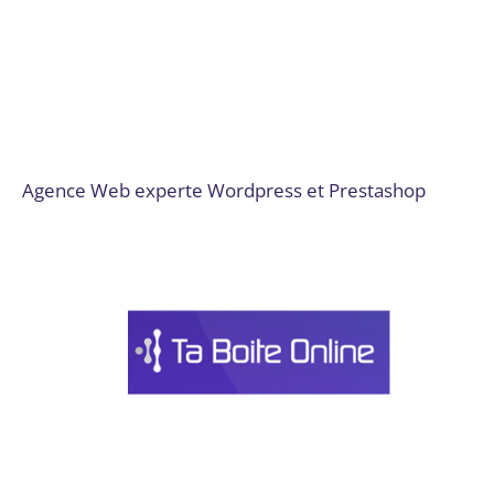
Gestion de la chaîne logistique et des inventaires
,
Gestion
de projet
,
Gestion des réseaux sociaux
,
Intégration de
solutions de paiement
,
Marketing de contenu
,
No Code /
Low Code
,
Publicité en ligne (PPC, display)
,
SEO et SEM
,
Site web
,
Site web et E-commerce
,
Solutions sur mesure
,
Stratégie numérique et innovation
,
Technologies
immersives
Par
Digital Valley
25 novembre 2024
Agence Web experte Wordpress et Prestashop