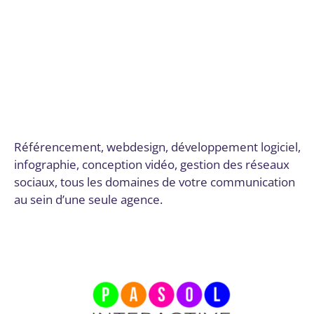
Gestion des identités et des accès
,
Gestion des réseaux
sociaux
,
Graphisme et vidéo
,
Infrastructure, réseau, cloud
et télécom
,
Intégration de SI complexes, ERP
,
Intégration
de solutions de paiement
,
Logiciels SaaS
,
Marketing de
contenu
,
Montage vidéo
,
Robots conversationnels
(Chatbots)
,
Sécurité des infrastructures cloud
,
Sécurité des
réseaux
,
SEO et SEM
,
Site web
,
Site web et E-commerce
,
Solutions de stockage et de sauvegarde
,
Solutions sur
mesure
,
Stratégie numérique et innovation
Par
Digital Valley
15 décembre 2025
Référencement, webdesign, développement logiciel,
infographie, conception vidéo, gestion des réseaux
sociaux, tous les domaines de votre communication
au sein d’une seule agence.