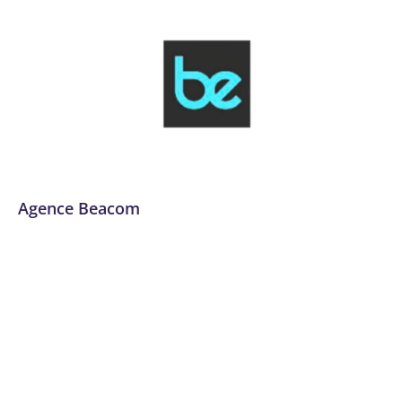
Agence Beacom
Administration des réseaux
,
Analyse de données et Big
Data
,
Analytique et personnalisation des offres
,
Audit
numérique
,
Automatisation des processus (RPA)
,
Communication
,
Communication et marketing digital
,
Conseil, audit et stratégie
,
Création graphique
,
Cybersécurité
,
Data et IA
,
Design et UX/UI
,
Développement
de plateformes e-commerce
,
Développement logiciel, No
code et appli mobile
,
Dordogne
,
Email marketing et
automation
,
Expérience utilisateur et design UX/UI
,
Formation
,
Formation et acculturation
,
Gestion de projet
,