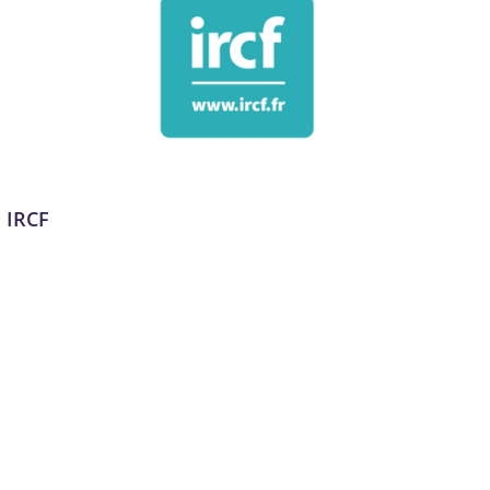
IRCF
Administration des réseaux
,
Analytique et personnalisation
des offres
,
Audit et compliance en cybersécurité
,
Audit
numérique
,
Cloud Computing et services hébergés
,
Communication et marketing digital
,
Conseil, audit et
stratégie
,
Cybersécurité
,
Data et IA
,
Design et UX/UI
,
Développement de plateformes e-commerce
,
Développement logiciel, No code et appli mobile
,
Email
marketing et automation
,
Expérience utilisateur et design
UX/UI
,
Formation
,
Formation et acculturation
,
Gestion de
la chaîne logistique et des inventaires
,
Gestion de projet
,
Gestion des centres de données
,
Gestion des identités et
des accès
,
Gestion des réseaux sociaux
,
Infrastructure,