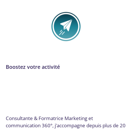
Boostez votre activité
Audit numérique
,
Communication
,
Communication et
marketing digital
,
Conseil, audit et stratégie
,
Email
marketing et automation
,
Formation
,
Formation et
acculturation
,
Gestion de projet
,
Gestion des réseaux
sociaux
,
Lot-et-Garonne
,
Marketing de contenu
,
SEO et
SEM
,
Stratégie numérique et innovation
Par
Digital Valley
6 octobre 2025
Consultante & Formatrice Marketing et
communication 360°, j’accompagne depuis plus de 20