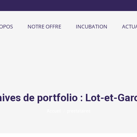
ROPOS
NOTRE OFFRE
INCUBATION
ACTUA
ives de portfolio :
Lot-et-Gar
Vous êtes ici :
Accueil
prestataires