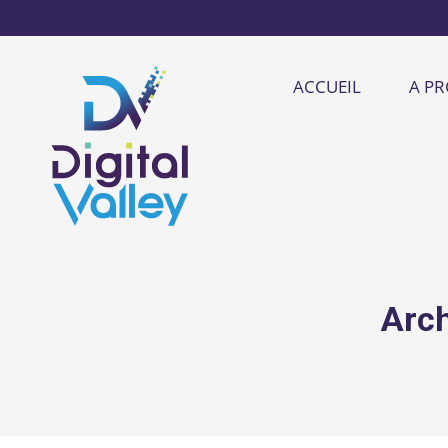
ACCUEIL
A P
Arch