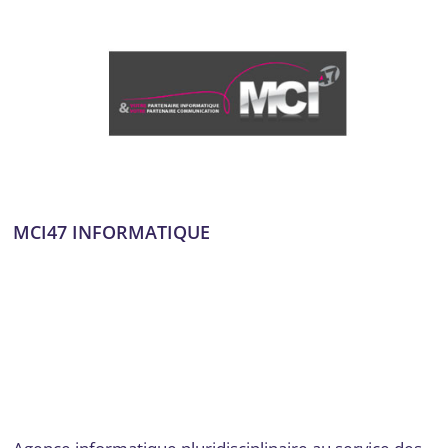
MCI47 INFORMATIQUE
Administration des réseaux
,
Audit et compliance en
cybersécurité
,
Audit numérique
,
Cloud Computing et
services hébergés
,
Conseil, audit et stratégie
,
Cybersécurité
,
Data et IA
,
Formation
,
Formation et
acculturation
,
Gestion de projet
,
Infrastructure, réseau,
cloud et télécom
,
Lot-et-Garonne
,
Sécurité des
applications
,
Sécurité des réseaux
,
Solutions de stockage et
de sauvegarde
Par
admin7903
17 octobre 2024