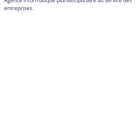
Agence informatique pluridisciplinaire au service des
entreprises.