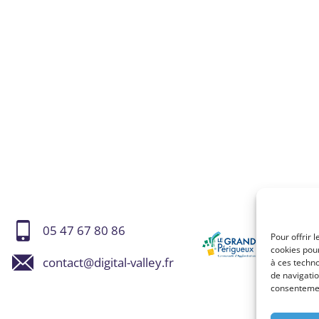
05 47 67 80 86
Pour offrir 
cookies pour
contact@digital-valley.fr
à ces techn
de navigatio
consentement