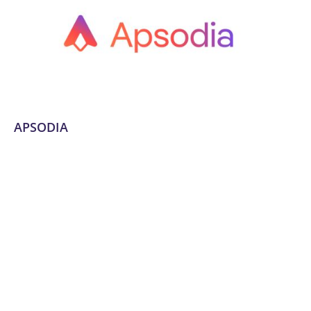
APSODIA
Applications mobiles
,
Audit numérique
,
Automatisation
des processus (RPA)
,
Communication et marketing
digital
,
Conseil, audit et stratégie
,
Cybersécurité
,
Data et
IA
,
Design et UX/UI
,
Développement de plateformes e-
commerce
,
Développement logiciel, No code et appli
mobile
,
Dordogne
,
Expérience utilisateur et design
UX/UI
,
Formation
,
Formation et acculturation
,
Gestion
des identités et des accès
,
Intégration de solutions de
paiement
,
Intelligence Artificielle
,
Logiciels SaaS
,
Marketing de contenu
,
No Code / Low Code
,
Sécurité des
applications
,
SEO et SEM
,
Site web
,
Site web et E-
commerce
,
Solutions sur mesure
,
Stratégie numérique et
innovation